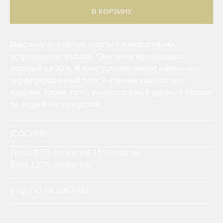
В КОРЗИНУ
Максимально легкие шорты с комфортными
встроенными трусами. Они легче предыдущих
моделей на 30%. В конструктиве имеют изменения -
перфорированный пояс + клеенке швы по низу
изделия. Кроме того - универсальный удобный карман
на задней части изделия.
[СОСТАВ]
Трусы 85% полиэстер 15% эластан
Верх 100% полиэстер
[ГИД ПО РАЗМЕРАМ]