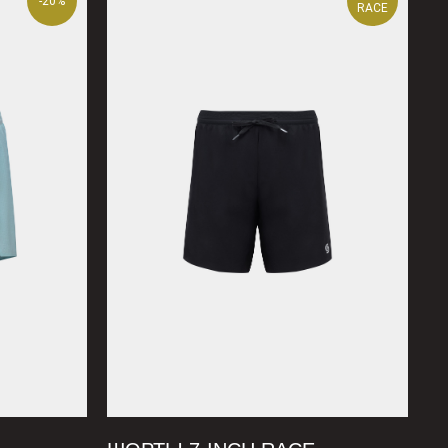
-20%
RACE