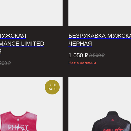
МУЖСКАЯ
БЕЗРУКАВКА МУЖСК
MANCE LIMITED
ЧЕРНАЯ
Я
1 050
₽
3 500
₽
Нет в наличии
200
₽
-70%
RACE