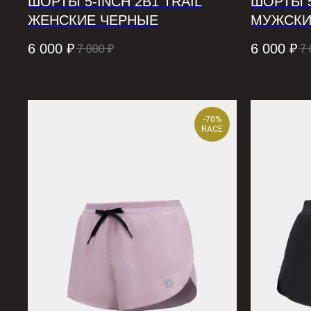
ШОРТЫ 5-INCH 2В1 TRAIL
ШОРТЫ 5
ЖЕНСКИЕ ЧЕРНЫЕ
МУЖСКИ
6 000
₽
6 000
₽
7 000
₽
7 
-70%
RACE