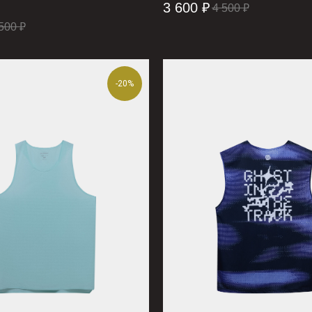
3 600
₽
4 500
₽
500
₽
-20%