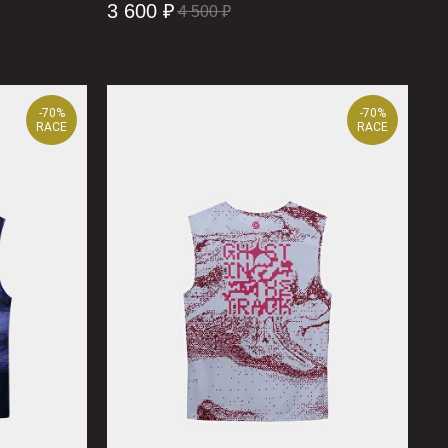
3 600
₽
4 500
₽
-70%
-70%
RACE
RACE