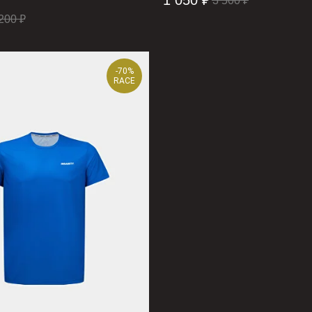
1 050
₽
3 500
₽
200
₽
-70%
RACE