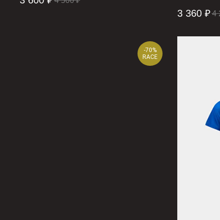
3 600
₽
4 500
₽
3 360
₽
4 
-70%
RACE