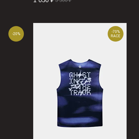
1 050
₽
3 500
₽
-70%
-20%
RACE