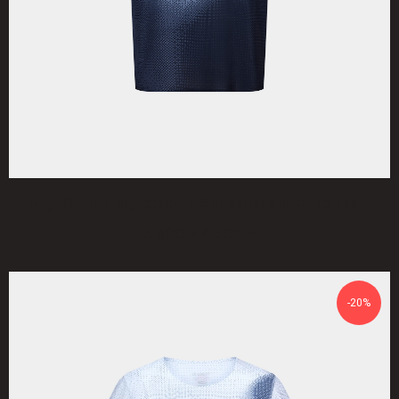
Футболка мужская PERFORMANCE черная
3 600
4 500
₽
₽
-20%