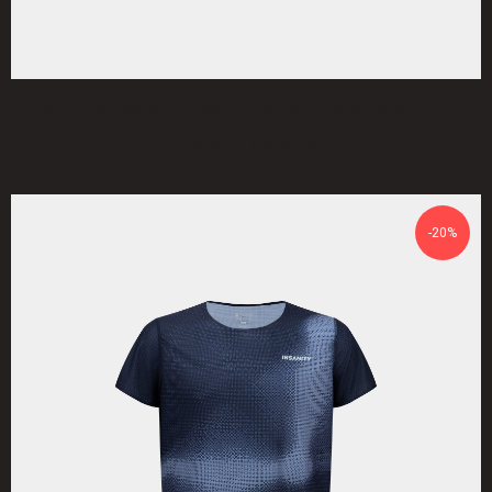
Футболка мужская PERFORMANCE белая
3 600
4 500
₽
₽
-20%