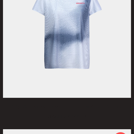
Футболка женская PERFORMANCE белая
3 600
4 500
₽
₽