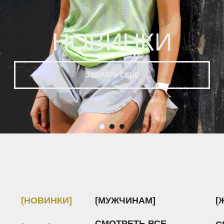
[НОВИНКИ]
[МУЖЧИНАМ]
[ЖЕНЩИНАМ]
СМОТРЕТЬ ВСЕ
СМОТРЕТЬ ВСЕ
[SALE]
ФУТБОЛКИ / МАЙКИ
ФУТБОЛКИ / МАЙКИ
ЛОНГСЛИВЫ
ЛОНГСЛИВЫ
КУРТКИ / ВЕТРОВКИ
КУРТКИ / ВЕТРОВКИ
ШОРТЫ
ШОРТЫ
БРЮКИ
БРЮКИ
ТАЙТСЫ
ТАЙТСЫ