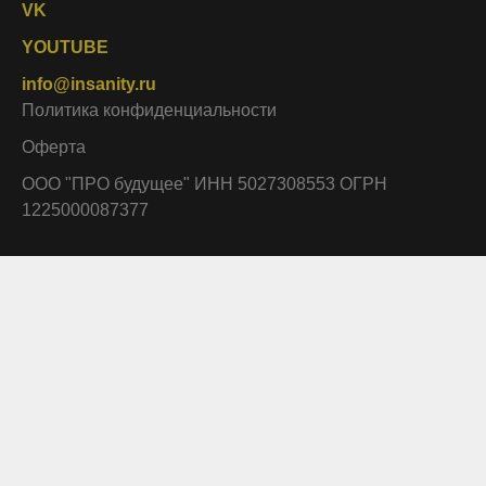
VK
YOUTUBE
info@insanity.ru
Политика конфиденциальности
Оферта
ООО "ПРО будущее" ИНН 5027308553 ОГРН
1225000087377