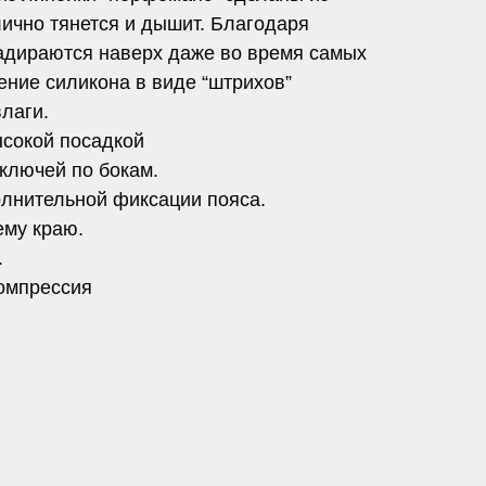
лично тянется и дышит. Благодаря
адираются наверх даже во время самых
ение силикона в виде “штрихов”
лаги.
ысокой посадкой
ключей по бокам.
лнительной фиксации пояса.
ему краю.
.
компрессия