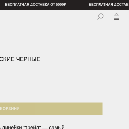
ДОСТАВКА ОТ 5000₽
БЕСПЛАТНАЯ ДОСТАВКА ОТ 5000₽
Б
НСКИЕ ЧЕРНЫЕ
 КОРЗИНУ
з линейки "трейл" — самый