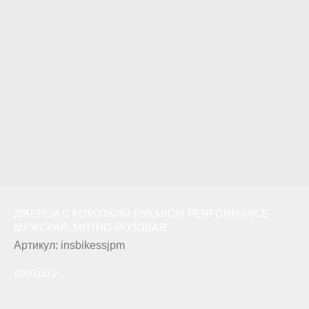
ДЖЕРСИ С КОРОТКИМ РУКАВОМ PERFORMANCE
МУЖСКАЯ, МЯТНО-РОЗОВАЯ
Артикул:
insbikessjpm
4200,00
₽