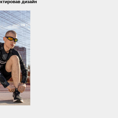
елялась ветровка
 со всей
ому мы
вый вариант
ечати