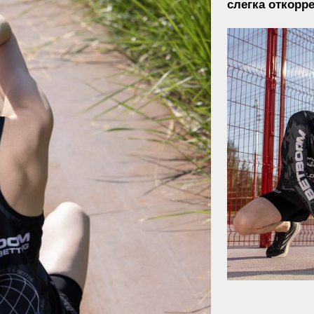
Среди позиций сильно выд
Она очень круто сочеталась
концепцией капсулы, поэт
кастомизировали наш базо
изделия при помощи DTF-п