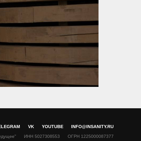
ELEGRAM
VK
YOUTUBE
INFO@INSANITY.RU
удущее"
ИНН 5027308553
ОГРН 1225000087377