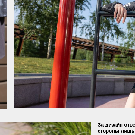
За дизайн отвечал сам зака
стороны лишь реализовали
слегка откорректировав ди