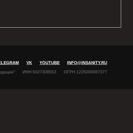
ELEGRAM
VK
YOUTUBE
INFO@INSANITY.RU
удущее"
ИНН 5027308553
ОГРН 1225000087377