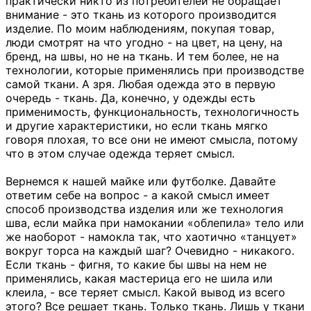
практически никто из потребителей не обращает
внимание - это ткань из которого производится
изделие. По моим наблюдениям, покупая товар,
люди смотрят на что угодно - на цвет, на цену, на
бренд, на швы, но не на ткань. И тем более, не на
технологии, которые применялись при производстве
самой ткани. А зря. Любая одежда это в первую
очередь - ткань. Да, конечно, у одежды есть
применимость, функциональность, технологичность
и другие характеристики, но если ткань мягко
говоря плохая, то все они не имеют смысла, потому
что в этом случае одежда теряет смысл.
Вернемся к нашей майке или футболке. Давайте
ответим себе на вопрос - а какой смысл имеет
способ производства изделия или же технология
шва, если майка при намокании «облепила» тело или
же наоборот - намокла так, что хаотично «танцует»
вокруг торса на каждый шаг? Очевидно - никакого.
Если ткань - фигня, то какие бы швы на нем не
применялись, какая мастерица его не шила или
клеила, - все теряет смысл. Какой вывод из всего
этого? Все решает ткань. Только ткань. Лишь у ткани