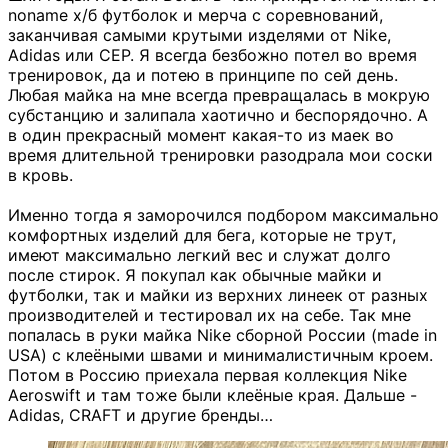
noname х/б футболок и мерча с соревнований,
заканчивая самыми крутыми изделями от Nike,
Adidas или CEP. Я всегда безбожно потел во время
тренировок, да и потею в принципе по сей день.
Любая майка на мне всегда превращалась в мокрую
субстанцию и залипала хаотично и беспорядочно. А
в один прекрасный момент какая-то из маек во
время длительной тренировки разодрала мои соски
в кровь.
Именно тогда я заморочился подбором максимально
комфортных изделий для бега, которые не трут,
имеют максимально легкий вес и служат долго
после стирок. Я покупал как обычные майки и
футболки, так и майки из верхних линеек от разных
производителей и тестировал их на себе. Так мне
попалась в руки майка Nike сборной России (made in
USA) с клеёными швами и минималистичным кроем.
Потом в Россию приехала первая коллекция Nike
Aeroswift и там тоже были клеёные края. Дальше -
Adidas, CRAFT и другие бренды…